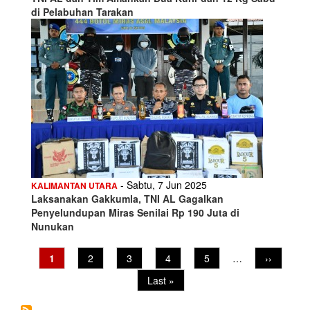
di Pelabuhan Tarakan
- Sabtu, 7 Jun 2025
KALIMANTAN UTARA
Laksanakan Gakkumla, TNI AL Gagalkan
Penyelundupan Miras Senilai Rp 190 Juta di
Nunukan
Current
1
Page
2
Page
3
Page
4
Page
5
…
Next
››
Pagination
page
page
Last
Last »
page