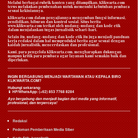
Melalui berbagai rubrik/konten yang ditampilkan, Klikwarta.com
terus melakukan pembenahan untuk memenuhi kebutuhan pembaca
sesuai kekiniannya.
Klikwarta.com dalam penyajiannya mengemban fungsi informasi,
pendidikan, hiburan dan kontrol sosial. Situs berita
www.klikwarta.com terikat oleh undang-undang dan kode etik
dalam menjalankan tugas jurnalistik sehari-hari.
Selain itu, undang-undang dan kode etik itu juga menjadi panduan
kerja redaksi dalam hal memproduksi berita agar sesuai dengan
kaidah jurnalistik, mencerdaskan dan profesional.
Kami, para pengelola Klikwarta.com, mengharapkan dukungan
maupun kritik para pembaca agar layanan kami semakin baik dan
diperlukan.
INGIN BERGABUNG MENJADI WARTAWAN ATAU KEPALA BIRO
KLIKWARTA.COM?
Hubungi sekarang:
HP/WhatsApp:
(+62) 853 7768 8284
📱
Ayo bergabung dan menjadi bagian dari media yang informatif,
profesional, dan terpercaya!
Redaksi
Pedoman Pemberitaan Media Siber
Kode Etik Jurnalistik