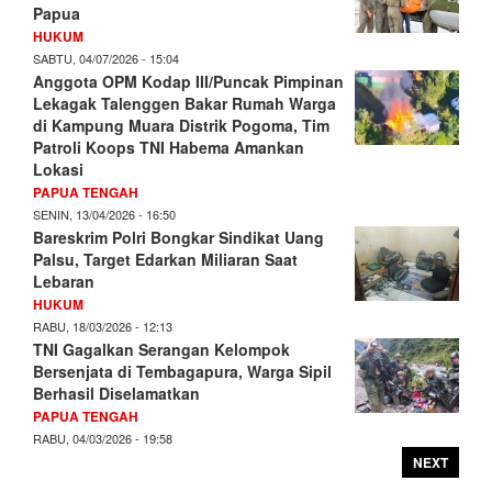
Papua
HUKUM
SABTU, 04/07/2026 - 15:04
Anggota OPM Kodap III/Puncak Pimpinan
Lekagak Talenggen Bakar Rumah Warga
di Kampung Muara Distrik Pogoma, Tim
Patroli Koops TNI Habema Amankan
Lokasi
PAPUA TENGAH
SENIN, 13/04/2026 - 16:50
Bareskrim Polri Bongkar Sindikat Uang
Palsu, Target Edarkan Miliaran Saat
Lebaran
HUKUM
RABU, 18/03/2026 - 12:13
TNI Gagalkan Serangan Kelompok
Bersenjata di Tembagapura, Warga Sipil
Berhasil Diselamatkan
PAPUA TENGAH
RABU, 04/03/2026 - 19:58
NEXT