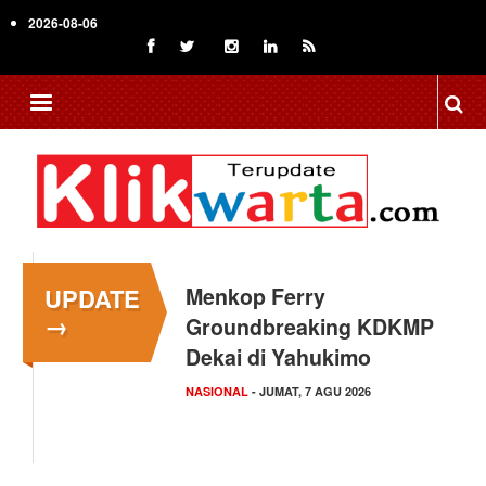
Skip
2026-08-06
to
main
content
UPDATE
Menkop Ferry
→
Groundbreaking KDKMP
Dekai di Yahukimo
NASIONAL
- JUMAT, 7 AGU 2026