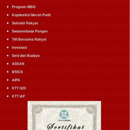
Program MBG
KopdesKel Merah Putih
Sekolah Rakyat
Swasembada Pangan
TNI Bersama Rakyat
Investasi
Seni dan Budaya
ASEAN
BRICS
AIPA
KTT G20
KTT IAF