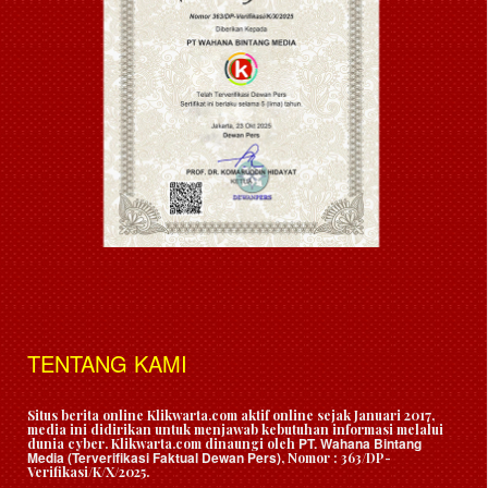
TENTANG KAMI
Situs berita online Klikwarta.com aktif online sejak Januari 2017,
media ini didirikan untuk menjawab kebutuhan informasi melalui
PT. Wahana Bintang
dunia cyber. Klikwarta.com dinaungi oleh
Media (Terverifikasi Faktual Dewan Pers)
, Nomor : 363/DP-
Verifikasi/K/X/2025.