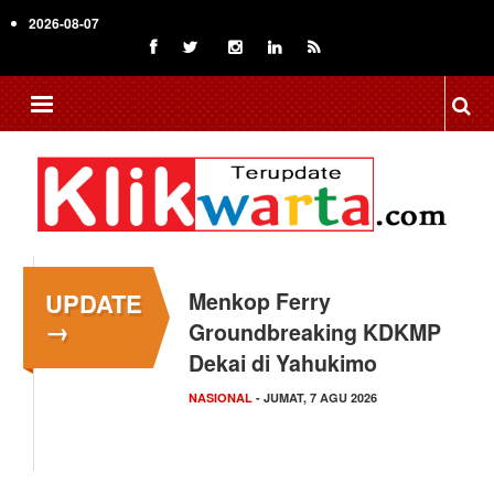
Skip
2026-08-07
to
main
content
UPDATE
Menkop Ferry
→
Groundbreaking KDKMP
Dekai di Yahukimo
NASIONAL
- JUMAT, 7 AGU 2026