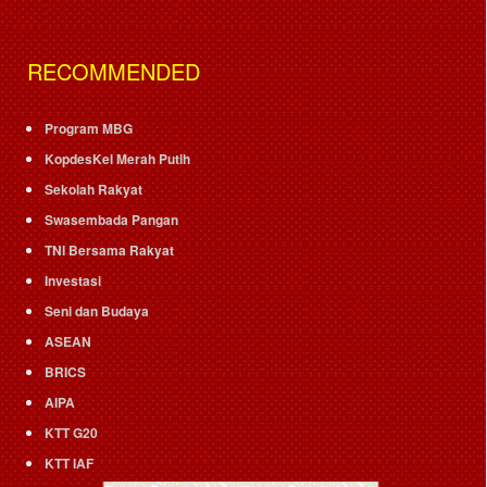
RECOMMENDED
Program MBG
KopdesKel Merah Putih
Sekolah Rakyat
Swasembada Pangan
TNI Bersama Rakyat
Investasi
Seni dan Budaya
ASEAN
BRICS
AIPA
KTT G20
KTT IAF