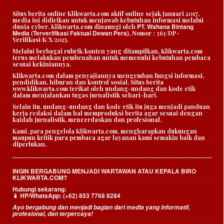
Situs berita online Klikwarta.com aktif online sejak Januari 2017,
media ini didirikan untuk menjawab kebutuhan informasi melalui
PT. Wahana Bintang
dunia cyber. Klikwarta.com dinaungi oleh
Media (Terverifikasi Faktual Dewan Pers)
, Nomor : 363/DP-
Verifikasi/K/X/2025.
Melalui berbagai rubrik/konten yang ditampilkan, Klikwarta.com
terus melakukan pembenahan untuk memenuhi kebutuhan pembaca
sesuai kekiniannya.
Klikwarta.com dalam penyajiannya mengemban fungsi informasi,
pendidikan, hiburan dan kontrol sosial. Situs berita
www.klikwarta.com terikat oleh undang-undang dan kode etik
dalam menjalankan tugas jurnalistik sehari-hari.
Selain itu, undang-undang dan kode etik itu juga menjadi panduan
kerja redaksi dalam hal memproduksi berita agar sesuai dengan
kaidah jurnalistik, mencerdaskan dan profesional.
Kami, para pengelola Klikwarta.com, mengharapkan dukungan
maupun kritik para pembaca agar layanan kami semakin baik dan
diperlukan.
INGIN BERGABUNG MENJADI WARTAWAN ATAU KEPALA BIRO
KLIKWARTA.COM?
Hubungi sekarang:
HP/WhatsApp:
(+62) 853 7768 8284
📱
Ayo bergabung dan menjadi bagian dari media yang informatif,
profesional, dan terpercaya!