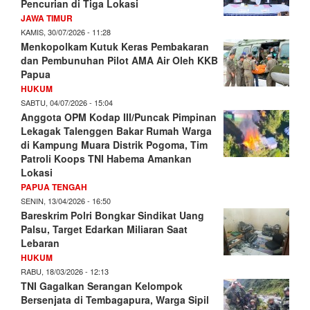
Pencurian di Tiga Lokasi
JAWA TIMUR
KAMIS, 30/07/2026 - 11:28
Menkopolkam Kutuk Keras Pembakaran
dan Pembunuhan Pilot AMA Air Oleh KKB
Papua
HUKUM
SABTU, 04/07/2026 - 15:04
Anggota OPM Kodap III/Puncak Pimpinan
Lekagak Talenggen Bakar Rumah Warga
di Kampung Muara Distrik Pogoma, Tim
Patroli Koops TNI Habema Amankan
Lokasi
PAPUA TENGAH
SENIN, 13/04/2026 - 16:50
Bareskrim Polri Bongkar Sindikat Uang
Palsu, Target Edarkan Miliaran Saat
Lebaran
HUKUM
RABU, 18/03/2026 - 12:13
TNI Gagalkan Serangan Kelompok
Bersenjata di Tembagapura, Warga Sipil