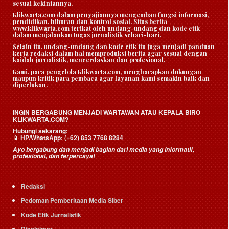
sesuai kekiniannya.
Klikwarta.com dalam penyajiannya mengemban fungsi informasi,
pendidikan, hiburan dan kontrol sosial. Situs berita
www.klikwarta.com terikat oleh undang-undang dan kode etik
dalam menjalankan tugas jurnalistik sehari-hari.
Selain itu, undang-undang dan kode etik itu juga menjadi panduan
kerja redaksi dalam hal memproduksi berita agar sesuai dengan
kaidah jurnalistik, mencerdaskan dan profesional.
Kami, para pengelola Klikwarta.com, mengharapkan dukungan
maupun kritik para pembaca agar layanan kami semakin baik dan
diperlukan.
INGIN BERGABUNG MENJADI WARTAWAN ATAU KEPALA BIRO
KLIKWARTA.COM?
Hubungi sekarang:
HP/WhatsApp:
(+62) 853 7768 8284
📱
Ayo bergabung dan menjadi bagian dari media yang informatif,
profesional, dan terpercaya!
Redaksi
Pedoman Pemberitaan Media Siber
Kode Etik Jurnalistik