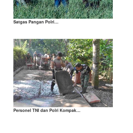
Satgas Pangan Polri…
Personel TNI dan Polri Kompak…