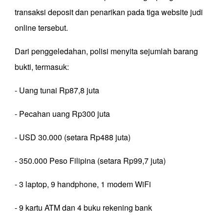
transaksi deposit dan penarikan pada tiga website judi
online tersebut.
Dari penggeledahan, polisi menyita sejumlah barang
bukti, termasuk:
- Uang tunai Rp87,8 juta
- Pecahan uang Rp300 juta
- USD 30.000 (setara Rp488 juta)
- 350.000 Peso Filipina (setara Rp99,7 juta)
- 3 laptop, 9 handphone, 1 modem WiFi
- 9 kartu ATM dan 4 buku rekening bank