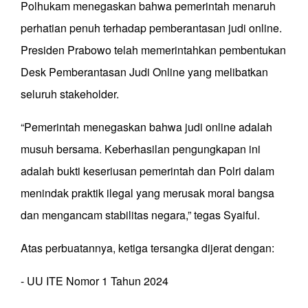
Polhukam menegaskan bahwa pemerintah menaruh
perhatian penuh terhadap pemberantasan judi online.
Presiden Prabowo telah memerintahkan pembentukan
Desk Pemberantasan Judi Online yang melibatkan
seluruh stakeholder.
“Pemerintah menegaskan bahwa judi online adalah
musuh bersama. Keberhasilan pengungkapan ini
adalah bukti keseriusan pemerintah dan Polri dalam
menindak praktik ilegal yang merusak moral bangsa
dan mengancam stabilitas negara,” tegas Syaiful.
Atas perbuatannya, ketiga tersangka dijerat dengan:
- UU ITE Nomor 1 Tahun 2024