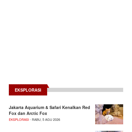
EKSPLORASI
Jakarta Aquarium & Safari Kenalkan Red
Fox dan Arctic Fox
EKSPLORASI
- RABU, 5 AGU 2026