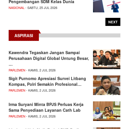
Pengembangan SDM Kelas Dunia
NASIONAL
- SABTU, 25 JUL 2026
NEXT
ASPIRASI
Kawendra Tegaskan Jangan Sampai
Perusahaan Digital Global Untung Besar,
…
PARLEMEN
- KAMIS, 2 JUL 2026
Sigit Purnomo Apresiasi Survei Litbang
Kompas, Polri Semakin Profesional…
PARLEMEN
- KAMIS, 2 JUL 2026
Irma Suryani Minta BPJS Perluas Kerja
Sama Penyediaan Layanan Cath Lab
PARLEMEN
- KAMIS, 2 JUL 2026