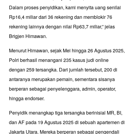
Dalam proses penyidikan, kami menyita uang senilai
Rp16,4 miliar dari 36 rekening dan memblokir 76
rekening lainnya dengan nilai Rp63,7 miliar,” jelas
Brigjen Himawan.
Menurut Himawan, sejak Mei hingga 26 Agustus 2025,
Polri berhasil menangani 235 kasus judi online
dengan 259 tersangka. Dari jumlah tersebut, 200 di
antaranya merupakan pemain, sementara sisanya
berperan sebagai penyelenggara, admin, operator,
hingga endorser.
Penyidik menangkap tiga tersangka berinisial MR, BI,
dan AF pada 19 Agustus 2025 di sebuah apartemen di
Jakarta Utara. Mereka berperan sebagai pengendali