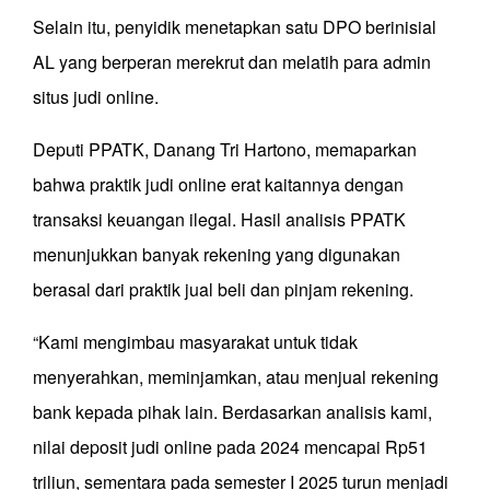
Selain itu, penyidik menetapkan satu DPO berinisial
AL yang berperan merekrut dan melatih para admin
situs judi online.
Deputi PPATK, Danang Tri Hartono, memaparkan
bahwa praktik judi online erat kaitannya dengan
transaksi keuangan ilegal. Hasil analisis PPATK
menunjukkan banyak rekening yang digunakan
berasal dari praktik jual beli dan pinjam rekening.
“Kami mengimbau masyarakat untuk tidak
menyerahkan, meminjamkan, atau menjual rekening
bank kepada pihak lain. Berdasarkan analisis kami,
nilai deposit judi online pada 2024 mencapai Rp51
triliun, sementara pada semester I 2025 turun menjadi