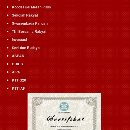
KopdesKel Merah Putih
Sekolah Rakyat
Swasembada Pangan
TNI Bersama Rakyat
Investasi
Seni dan Budaya
ASEAN
BRICS
AIPA
KTT G20
KTT IAF