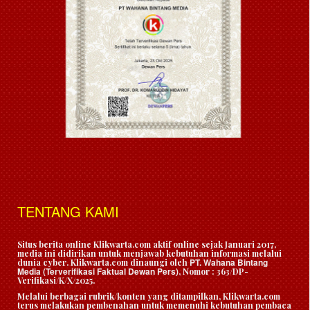
TENTANG KAMI
Situs berita online Klikwarta.com aktif online sejak Januari 2017,
media ini didirikan untuk menjawab kebutuhan informasi melalui
PT. Wahana Bintang
dunia cyber. Klikwarta.com dinaungi oleh
Media (Terverifikasi Faktual Dewan Pers)
, Nomor : 363/DP-
Verifikasi/K/X/2025.
Melalui berbagai rubrik/konten yang ditampilkan, Klikwarta.com
terus melakukan pembenahan untuk memenuhi kebutuhan pembaca