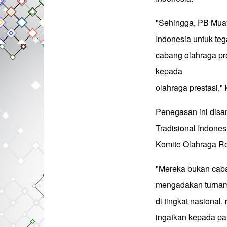
"Sehingga, PB Muay
Indonesia untuk te
cabang olahraga pre
kepada
olahraga prestasi," 
Penegasan ini disa
Tradisional Indon
Komite Olahraga Re
"Mereka bukan caba
mengadakan turname
di tingkat nasional,
ingatkan kepada pa