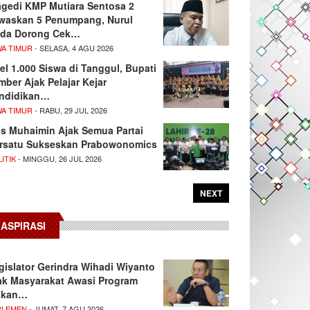
agedi KMP Mutiara Sentosa 2
waskan 5 Penumpang, Nurul
da Dorong Cek…
WA TIMUR
- SELASA, 4 AGU 2026
el 1.000 Siswa di Tanggul, Bupati
mber Ajak Pelajar Kejar
ndidikan…
WA TIMUR
- RABU, 29 JUL 2026
s Muhaimin Ajak Semua Partai
rsatu Sukseskan Prabowonomics
ITIK
- MINGGU, 26 JUL 2026
NEXT
ASPIRASI
gislator Gerindra Wihadi Wiyanto
ak Masyarakat Awasi Program
akan…
RLEMEN
- JUMAT, 7 AGU 2026