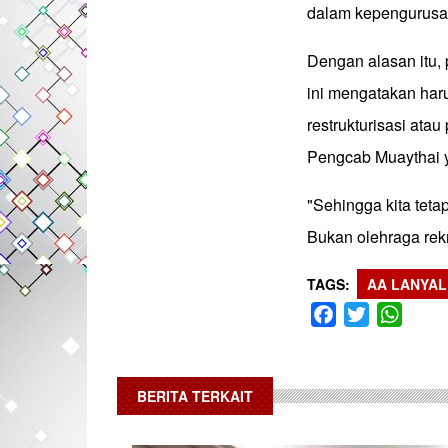
dalam kepengurusa
Dengan alasan itu,
ini mengatakan ha
restrukturisasi at
Pengcab Muaythai 
"Sehingga kita teta
Bukan olehraga rekr
TAGS
AA LANYAL
Facebook
Twitter
What
BERITA TERKAIT