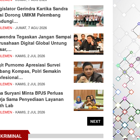
gislator Gerindra Kartika Sandra
si Dorong UMKM Palembang
ndungi…
RLEMEN
- JUMAT, 7 AGU 2026
wendra Tegaskan Jangan Sampai
rusahaan Digital Global Untung
sar,…
RLEMEN
- KAMIS, 2 JUL 2026
git Purnomo Apresiasi Survei
tbang Kompas, Polri Semakin
ofesional…
RLEMEN
- KAMIS, 2 JUL 2026
ma Suryani Minta BPJS Perluas
rja Sama Penyediaan Layanan
th Lab
RLEMEN
- KAMIS, 2 JUL 2026
NEXT
KRIMINAL