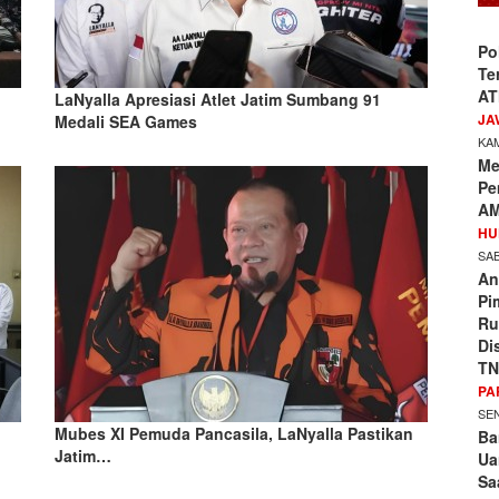
Po
Te
AT
LaNyalla Apresiasi Atlet Jatim Sumbang 91
JA
Medali SEA Games
KAM
Me
Pe
AM
HU
SAB
An
Pi
Ru
Di
TN
PA
SEN
Mubes XI Pemuda Pancasila, LaNyalla Pastikan
Ba
Jatim…
Ua
Sa