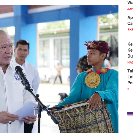
Wa
JA
Ap
Ca
EKB
Ke
Ke
Du
NA
Ta
La
Pe
KE