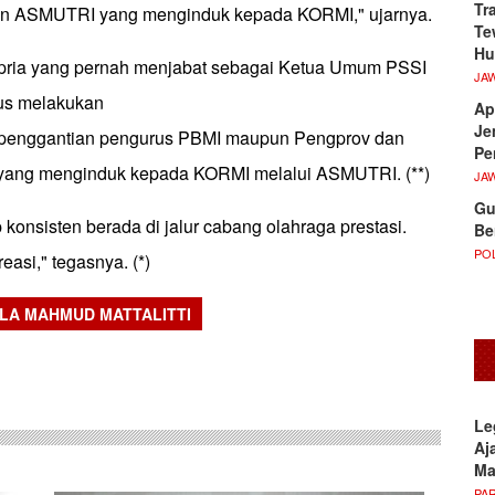
Tr
n ASMUTRI yang menginduk kepada KORMI," ujarnya.
Te
Hu
 pria yang pernah menjabat sebagai Ketua Umum PSSI
JA
rus melakukan
Ap
Je
au penggantian pengurus PBMI maupun Pengprov dan
Pe
yang menginduk kepada KORMI melalui ASMUTRI. (**)
JA
Gu
p konsisten berada di jalur cabang olahraga prestasi.
Be
POL
easi," tegasnya. (*)
LA MAHMUD MATTALITTI
sApp
Le
Aj
M
PA