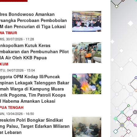
lres Bondowoso Amankan
rsangka Percobaan Pembobolan
M dan Pencurian di Tiga Lokasi
WA TIMUR
IS, 30/07/2026 - 11:28
nkopolkam Kutuk Keras
mbakaran dan Pembunuhan Pilot
A Air Oleh KKB Papua
KUM
TU, 04/07/2026 - 15:04
ggota OPM Kodap III/Puncak
mpinan Lekagak Talenggen Bakar
mah Warga di Kampung Muara
strik Pogoma, Tim Patroli Koops
I Habema Amankan Lokasi
PUA TENGAH
IN, 13/04/2026 - 16:50
reskrim Polri Bongkar Sindikat
ng Palsu, Target Edarkan Miliaran
at Lebaran