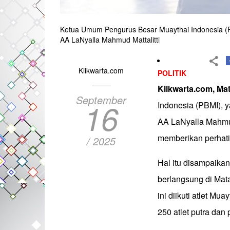
Ketua Umum Pengurus Besar Muaythai Indonesia (P
AA LaNyalla Mahmud Mattalitti
Klikwarta.com
POLITIK
Klikwarta.com, Ma
September
16
Indonesia (PBMI), 
AA LaNyalla Mahmud
memberikan perhatia
/ 2025
Hal itu disampaika
berlangsung di Mat
ini diikuti atlet Mu
250 atlet putra dan p