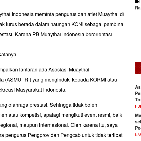
Ra
thai Indonesia meminta pengurus dan atlet Muaythai di
gak lurus berada dalam naungan KONI sebagai pembina
stasi. Karena PB Muaythai Indonesia berorientasi
katanya.
mpaikan lantaran ada Asosiasi Muaythai
esia (ASMUTRI) yang menginduk kepada KORMI atau
As
kreasi Masyarakat Indonesia.
Pe
To
ng olahraga prestasi. Sehingga tidak boleh
HU
n atau kompetisi, apalagi mengikuti event resmi, baik
Me
se
 regional, maupun internasional. Oleh karena itu, saya
Pe
ra pengurus Pengprov dan Pengcab untuk tidak terlibat
NA