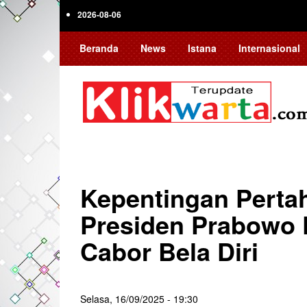
Skip
2026-08-06
to
main
Beranda
News
Istana
Internasional
content
Kepentingan Perta
Presiden Prabowo 
Cabor Bela Diri
Selasa, 16/09/2025 - 19:30