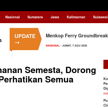
Nasional
Sumatera
Jawa
Kalimantan
Sulawesi
UPDATE
Menkop Ferry Groundbreak
→
NASIONAL
- JUMAT, 7 AGU 2026
hanan Semesta, Dorong
Perhatikan Semua
Ko
Pe
Di
EKB
Pu
Ci