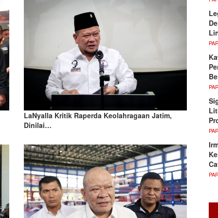
Le
De
Li
PA
Ka
Pe
Be
PA
Si
Li
LaNyalla Kritik Raperda Keolahragaan Jatim,
Pr
Dinilai…
PA
Ir
Ke
Ca
PA