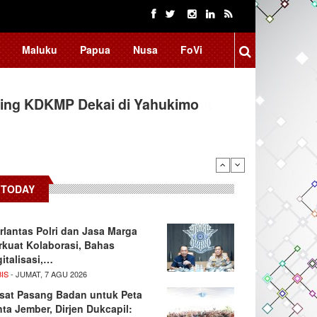
Maluku
Papua
Nusa
FoVi
ing KDKMP Dekai di Yahukimo
TODAY
rlantas Polri dan Jasa Marga
rkuat Kolaborasi, Bahas
gitalisasi,…
IS
- JUMAT, 7 AGU 2026
sat Pasang Badan untuk Peta
nta Jember, Dirjen Dukcapil: