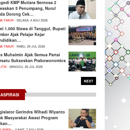
agedi KMP Mutiara Sentosa 2
waskan 5 Penumpang, Nurul
da Dorong Cek…
WA TIMUR
- SELASA, 4 AGU 2026
el 1.000 Siswa di Tanggul, Bupati
mber Ajak Pelajar Kejar
ndidikan…
WA TIMUR
- RABU, 29 JUL 2026
s Muhaimin Ajak Semua Partai
rsatu Sukseskan Prabowonomics
ITIK
- MINGGU, 26 JUL 2026
NEXT
ASPIRASI
gislator Gerindra Wihadi Wiyanto
ak Masyarakat Awasi Program
akan…
RLEMEN
- JUMAT, 7 AGU 2026