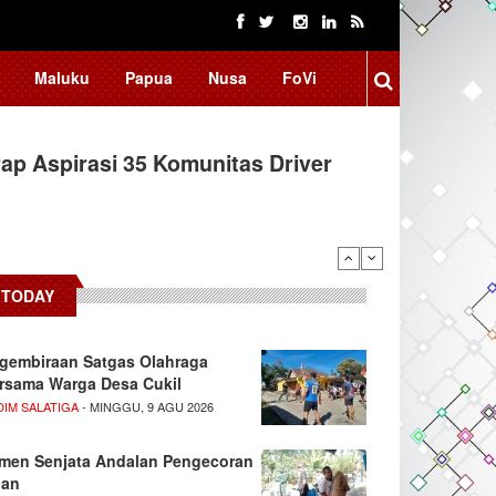
Maluku
Papua
Nusa
FoVi
ap Aspirasi 35 Komunitas Driver
TODAY
gembiraan Satgas Olahraga
rsama Warga Desa Cukil
DIM SALATIGA
- MINGGU, 9 AGU 2026
men Senjata Andalan Pengecoran
lan