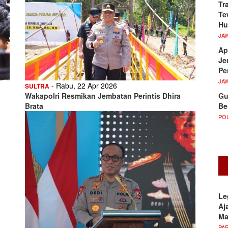
Tr
Te
Hu
JA
Ap
Je
Pe
JA
- Rabu, 22 Apr 2026
SULTRA
Gu
Wakapolri Resmikan Jembatan Perintis Dhira
Be
Brata
POL
Le
Aj
M
PA