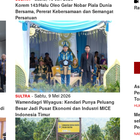
Korem 143/Halu Oleo Gelar Nobar Piala Dunia
Ra
Bersama, Pererat Kebersamaan dan Semangat
Persatuan
As
Pe
- Sabtu, 9 Mei 2026
SULTRA
To
Wamendagri Wiyagus: Kendari Punya Peluang
HU
di
Besar Jadi Pusat Ekonomi dan Industri MICE
Me
Indonesia Timur
se
Pe
NA