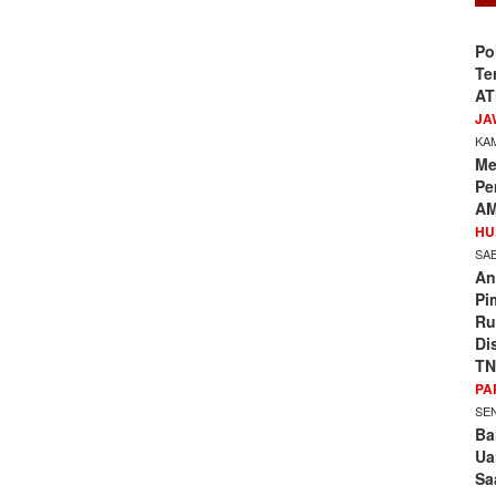
Po
Te
AT
JA
KAM
Me
Pe
AM
HU
SAB
An
Pi
Ru
Di
TN
PA
SEN
Ba
Ua
Sa