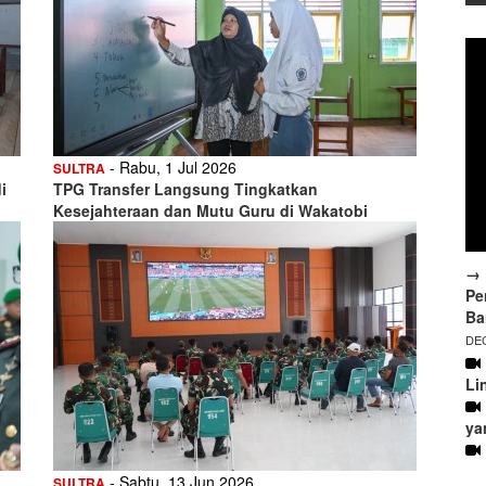
- Rabu, 1 Jul 2026
SULTRA
i
TPG Transfer Langsung Tingkatkan
Kesejahteraan dan Mutu Guru di Wakatobi
→ 
Pe
Ba
DEC
Li
ya
- Sabtu, 13 Jun 2026
SULTRA