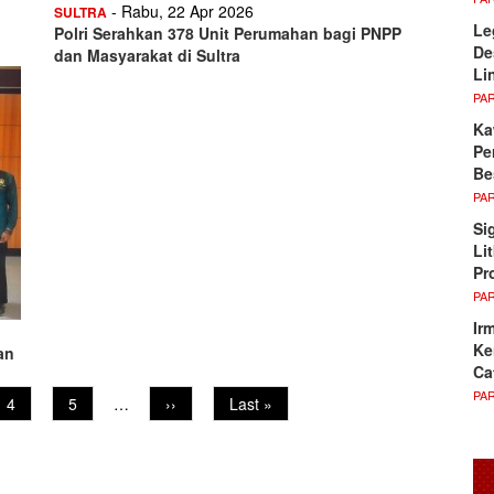
- Rabu, 22 Apr 2026
SULTRA
Le
Polri Serahkan 378 Unit Perumahan bagi PNPP
De
dan Masyarakat di Sultra
Li
PA
Ka
Pe
Be
PA
Si
Li
Pr
PA
Ir
Ke
an
Ca
PA
Page
4
Page
5
…
Next
››
Last
Last »
page
page