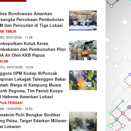
lres Bondowoso Amankan
rsangka Percobaan Pembobolan
M dan Pencurian di Tiga Lokasi
WA TIMUR
IS, 30/07/2026 - 11:28
nkopolkam Kutuk Keras
mbakaran dan Pembunuhan Pilot
A Air Oleh KKB Papua
KUM
TU, 04/07/2026 - 15:04
ggota OPM Kodap III/Puncak
mpinan Lekagak Talenggen Bakar
mah Warga di Kampung Muara
strik Pogoma, Tim Patroli Koops
I Habema Amankan Lokasi
PUA TENGAH
IN, 13/04/2026 - 16:50
reskrim Polri Bongkar Sindikat
ng Palsu, Target Edarkan Miliaran
at Lebaran