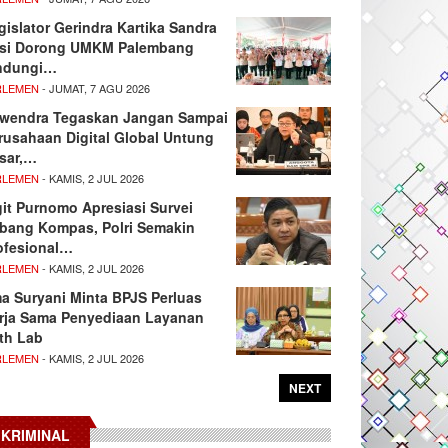
gislator Gerindra Kartika Sandra
si Dorong UMKM Palembang
ndungi…
RLEMEN
- JUMAT, 7 AGU 2026
wendra Tegaskan Jangan Sampai
rusahaan Digital Global Untung
sar,…
RLEMEN
- KAMIS, 2 JUL 2026
git Purnomo Apresiasi Survei
tbang Kompas, Polri Semakin
ofesional…
RLEMEN
- KAMIS, 2 JUL 2026
ma Suryani Minta BPJS Perluas
rja Sama Penyediaan Layanan
th Lab
RLEMEN
- KAMIS, 2 JUL 2026
NEXT
KRIMINAL