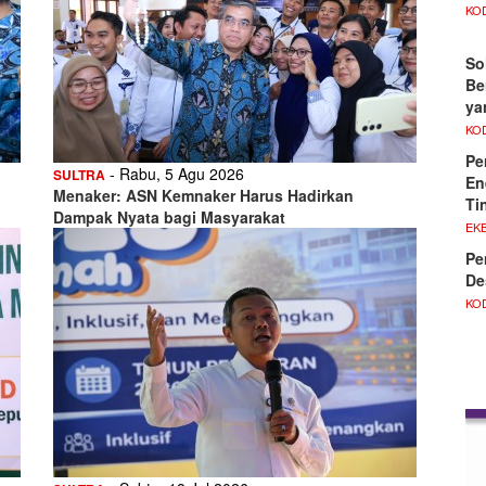
KO
So
Be
ya
KO
Pe
- Rabu, 5 Agu 2026
SULTRA
En
Menaker: ASN Kemnaker Harus Hadirkan
Ti
Dampak Nyata bagi Masyarakat
EKB
Pe
De
KO