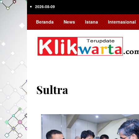
Skip
2026-08-09
to
main
Beranda
News
Istana
Internasional
content
Sultra
Pagination