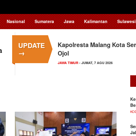
Nasional
Sumatera
Jawa
Kalimantan
Sulawesi
UPDATE
Kapolresta Malang Kota Ser
→
Ojol
JAWA TIMUR
- JUMAT, 7 AGU 2026
Ke
Be
KO
Se
Ja