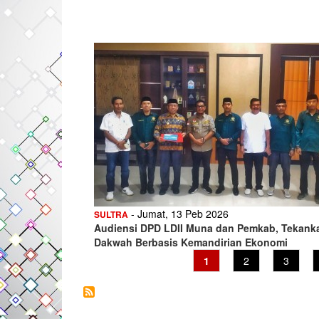
- Jumat, 13 Peb 2026
SULTRA
Audiensi DPD LDII Muna dan Pemkab, Tekank
Dakwah Berbasis Kemandirian Ekonomi
Current
1
Page
2
Page
3
page