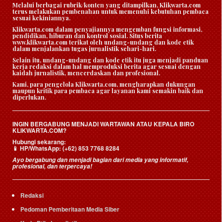
Melalui berbagai rubrik/konten yang ditampilkan, Klikwarta.com
terus melakukan pembenahan untuk memenuhi kebutuhan pembaca
sesuai kekiniannya.
Klikwarta.com dalam penyajiannya mengemban fungsi informasi,
pendidikan, hiburan dan kontrol sosial. Situs berita
www.klikwarta.com terikat oleh undang-undang dan kode etik
dalam menjalankan tugas jurnalistik sehari-hari.
Selain itu, undang-undang dan kode etik itu juga menjadi panduan
kerja redaksi dalam hal memproduksi berita agar sesuai dengan
kaidah jurnalistik, mencerdaskan dan profesional.
Kami, para pengelola Klikwarta.com, mengharapkan dukungan
maupun kritik para pembaca agar layanan kami semakin baik dan
diperlukan.
INGIN BERGABUNG MENJADI WARTAWAN ATAU KEPALA BIRO
KLIKWARTA.COM?
Hubungi sekarang:
HP/WhatsApp:
(+62) 853 7768 8284
📱
Ayo bergabung dan menjadi bagian dari media yang informatif,
profesional, dan terpercaya!
Redaksi
Pedoman Pemberitaan Media Siber