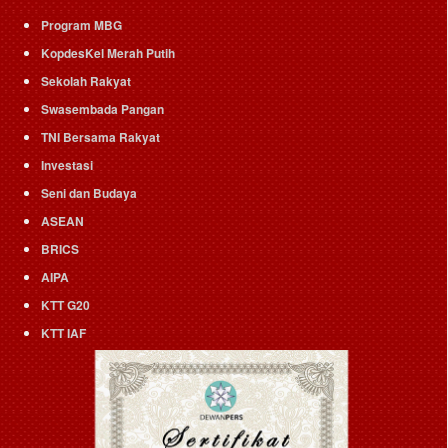
Program MBG
KopdesKel Merah Putih
Sekolah Rakyat
Swasembada Pangan
TNI Bersama Rakyat
Investasi
Seni dan Budaya
ASEAN
BRICS
AIPA
KTT G20
KTT IAF