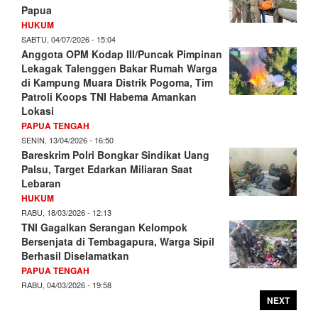
Papua
HUKUM
SABTU, 04/07/2026 - 15:04
Anggota OPM Kodap III/Puncak Pimpinan
Lekagak Talenggen Bakar Rumah Warga
di Kampung Muara Distrik Pogoma, Tim
Patroli Koops TNI Habema Amankan
Lokasi
PAPUA TENGAH
SENIN, 13/04/2026 - 16:50
Bareskrim Polri Bongkar Sindikat Uang
Palsu, Target Edarkan Miliaran Saat
Lebaran
HUKUM
RABU, 18/03/2026 - 12:13
TNI Gagalkan Serangan Kelompok
Bersenjata di Tembagapura, Warga Sipil
Berhasil Diselamatkan
PAPUA TENGAH
RABU, 04/03/2026 - 19:58
NEXT