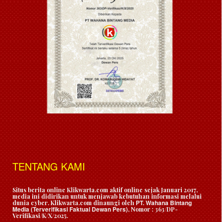
TENTANG KAMI
Situs berita online Klikwarta.com aktif online sejak Januari 2017,
media ini didirikan untuk menjawab kebutuhan informasi melalui
PT. Wahana Bintang
dunia cyber. Klikwarta.com dinaungi oleh
Media (Terverifikasi Faktual Dewan Pers)
, Nomor : 363/DP-
Verifikasi/K/X/2025.