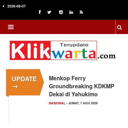
Skip
2026-08-07
to
main
content
UPDATE
Menkop Ferry
→
Groundbreaking KDKMP
Dekai di Yahukimo
NASIONAL
- JUMAT, 7 AGU 2026