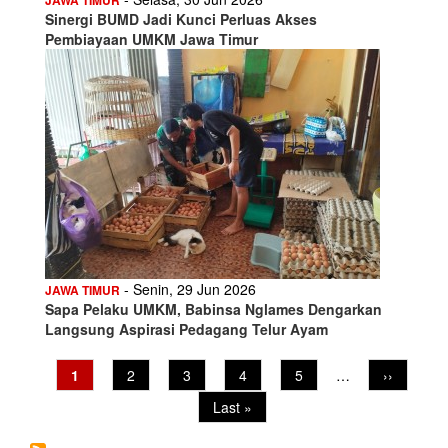
Sinergi BUMD Jadi Kunci Perluas Akses
Pembiayaan UMKM Jawa Timur
- Senin, 29 Jun 2026
JAWA TIMUR
Sapa Pelaku UMKM, Babinsa Nglames Dengarkan
Langsung Aspirasi Pedagang Telur Ayam
Current
1
Page
2
Page
3
Page
4
Page
5
…
Next
››
Pagination
page
page
Last
Last »
page