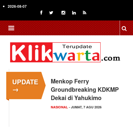
Skip
2026-08-07
to
main
content
UPDATE
Menkop Ferry
→
Groundbreaking KDKMP
Dekai di Yahukimo
NASIONAL
- JUMAT, 7 AGU 2026