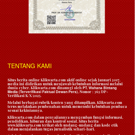
TENTANG KAMI
Situs berita online Klikwarta.com aktif online sejak Januari 2017,
media ini didirikan untuk menjawab kebutuhan informasi melalui
PT. Wahana Bintang
dunia cyber. Klikwarta.com dinaungi oleh
Media (Terverifikasi Faktual Dewan Pers)
, Nomor : 363/DP-
Verifikasi/K/X/2025.
Melalui berbagai rubrik/konten yang ditampilkan, Klikwarta.com
terus melakukan pembenahan untuk memenuhi kebutuhan pembaca
sesuai kekiniannya.
Klikwarta.com dalam penyajiannya mengemban fungsi informasi,
pendidikan, hiburan dan kontrol sosial. Situs berita
www.klikwarta.com terikat oleh undang-undang dan kode etik
dalam menjalankan tugas jurnalistik sehari-hari.