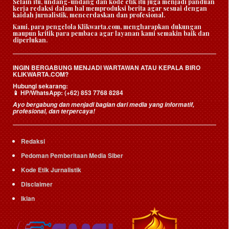
Selain itu, undang-undang dan kode etik itu juga menjadi panduan
kerja redaksi dalam hal memproduksi berita agar sesuai dengan
kaidah jurnalistik, mencerdaskan dan profesional.
Kami, para pengelola Klikwarta.com, mengharapkan dukungan
maupun kritik para pembaca agar layanan kami semakin baik dan
diperlukan.
INGIN BERGABUNG MENJADI WARTAWAN ATAU KEPALA BIRO
KLIKWARTA.COM?
Hubungi sekarang:
HP/WhatsApp:
(+62) 853 7768 8284
📱
Ayo bergabung dan menjadi bagian dari media yang informatif,
profesional, dan terpercaya!
Redaksi
Pedoman Pemberitaan Media Siber
Kode Etik Jurnalistik
Disclaimer
Iklan