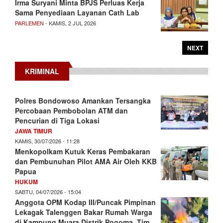
Irma Suryani Minta BPJS Perluas Kerja
Sama Penyediaan Layanan Cath Lab
PARLEMEN
- KAMIS, 2 JUL 2026
NEXT
KRIMINAL
Polres Bondowoso Amankan Tersangka
Percobaan Pembobolan ATM dan
Pencurian di Tiga Lokasi
JAWA TIMUR
KAMIS, 30/07/2026 - 11:28
Menkopolkam Kutuk Keras Pembakaran
dan Pembunuhan Pilot AMA Air Oleh KKB
Papua
HUKUM
SABTU, 04/07/2026 - 15:04
Anggota OPM Kodap III/Puncak Pimpinan
Lekagak Talenggen Bakar Rumah Warga
di Kampung Muara Distrik Pogoma, Tim