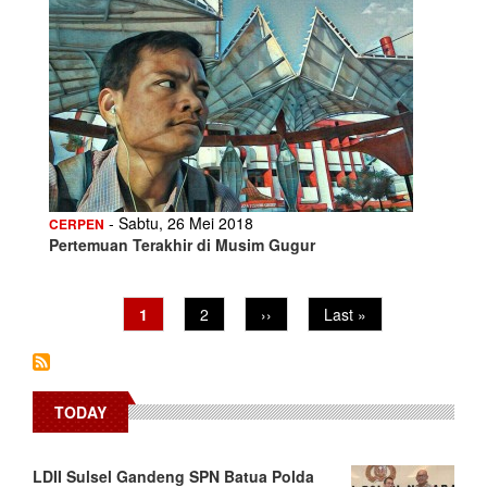
- Sabtu, 26 Mei 2018
CERPEN
Pertemuan Terakhir di Musim Gugur
Current
1
Page
2
Next
››
Last
Last »
Pagination
page
page
page
TODAY
LDII Sulsel Gandeng SPN Batua Polda