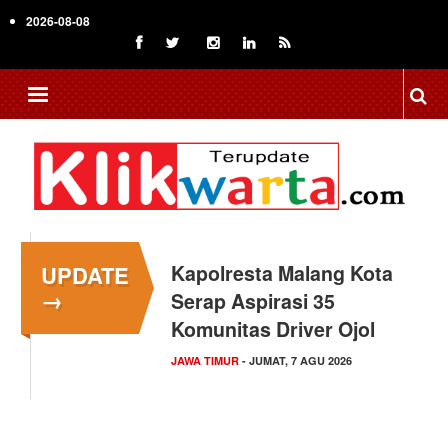
Skip
2026-08-08
to
main
content
UPDATE
Kapolresta Malang Kota
→
Serap Aspirasi 35
Komunitas Driver Ojol
JAWA TIMUR
- JUMAT, 7 AGU 2026