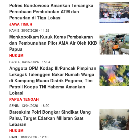
Polres Bondowoso Amankan Tersangka
Percobaan Pembobolan ATM dan
Pencurian di Tiga Lokasi
JAWA TIMUR
KAMIS, 30/07/2026 - 11:28
Menkopolkam Kutuk Keras Pembakaran
dan Pembunuhan Pilot AMA Air Oleh KKB
Papua
HUKUM
SABTU, 04/07/2026 - 15:04
Anggota OPM Kodap III/Puncak Pimpinan
Lekagak Talenggen Bakar Rumah Warga
di Kampung Muara Distrik Pogoma, Tim
Patroli Koops TNI Habema Amankan
Lokasi
PAPUA TENGAH
SENIN, 13/04/2026 - 16:50
Bareskrim Polri Bongkar Sindikat Uang
Palsu, Target Edarkan Miliaran Saat
Lebaran
HUKUM
RABU, 18/03/2026 - 12:13