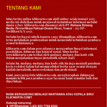
TENTANG KAMI
Situs berita online Klikwarta.com aktif online sejak Januari 2017,
media ini didirikan untuk menjawab kebutuhan informasi melalui
PT. Wahana Bintang
dunia cyber. Klikwarta.com dinaungi oleh
Media (Terverifikasi Faktual Dewan Pers)
, Nomor : 363/DP-
Verifikasi/K/X/2025.
Melalui berbagai rubrik/konten yang ditampilkan, Klikwarta.com
terus melakukan pembenahan untuk memenuhi kebutuhan pembaca
sesuai kekiniannya.
Klikwarta.com dalam penyajiannya mengemban fungsi informasi,
pendidikan, hiburan dan kontrol sosial. Situs berita
www.klikwarta.com terikat oleh undang-undang dan kode etik
dalam menjalankan tugas jurnalistik sehari-hari.
Selain itu, undang-undang dan kode etik itu juga menjadi panduan
kerja redaksi dalam hal memproduksi berita agar sesuai dengan
kaidah jurnalistik, mencerdaskan dan profesional.
Kami, para pengelola Klikwarta.com, mengharapkan dukungan
maupun kritik para pembaca agar layanan kami semakin baik dan
diperlukan.
INGIN BERGABUNG MENJADI WARTAWAN ATAU KEPALA BIRO
KLIKWARTA.COM?
Hubungi sekarang:
HP/WhatsApp:
(+62) 853 7768 8284
📱