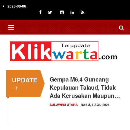
Skip
2026-08-06
to
main
content
UPDATE
Gempa M6,4 Guncang
→
Kepulauan Talaud, Tidak
Ada Kerusakan Maupun…
SULAWESI UTARA
- RABU, 5 AGU 2026