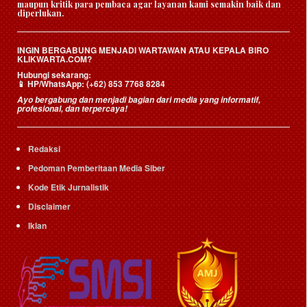
maupun kritik para pembaca agar layanan kami semakin baik dan
diperlukan.
INGIN BERGABUNG MENJADI WARTAWAN ATAU KEPALA BIRO
KLIKWARTA.COM?
Hubungi sekarang:
HP/WhatsApp:
(+62) 853 7768 8284
📱
Ayo bergabung dan menjadi bagian dari media yang informatif,
profesional, dan terpercaya!
Redaksi
Pedoman Pemberitaan Media Siber
Kode Etik Jurnalistik
Disclaimer
Iklan