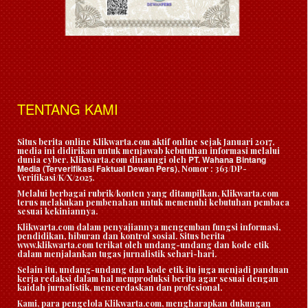
TENTANG KAMI
Situs berita online Klikwarta.com aktif online sejak Januari 2017,
media ini didirikan untuk menjawab kebutuhan informasi melalui
PT. Wahana Bintang
dunia cyber. Klikwarta.com dinaungi oleh
Media (Terverifikasi Faktual Dewan Pers)
, Nomor : 363/DP-
Verifikasi/K/X/2025.
Melalui berbagai rubrik/konten yang ditampilkan, Klikwarta.com
terus melakukan pembenahan untuk memenuhi kebutuhan pembaca
sesuai kekiniannya.
Klikwarta.com dalam penyajiannya mengemban fungsi informasi,
pendidikan, hiburan dan kontrol sosial. Situs berita
www.klikwarta.com terikat oleh undang-undang dan kode etik
dalam menjalankan tugas jurnalistik sehari-hari.
Selain itu, undang-undang dan kode etik itu juga menjadi panduan
kerja redaksi dalam hal memproduksi berita agar sesuai dengan
kaidah jurnalistik, mencerdaskan dan profesional.
Kami, para pengelola Klikwarta.com, mengharapkan dukungan